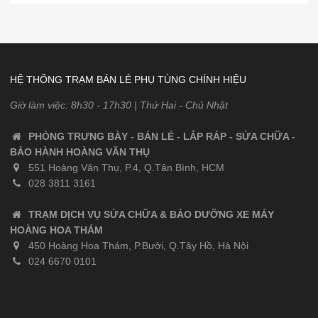
HỆ THỐNG TRẠM BÁN LẺ PHỤ TÙNG CHÍNH HIỆU
Giờ làm việc: 8h30 - 17h30 | Thứ Hai - Chủ Nhật
PHÒNG TRƯNG BÀY - BÁN LẺ - LẮP RÁP - SỬA CHỮA -
BẢO HÀNH HOÀNG VĂN THỤ
551 Hoàng Văn Thụ, P.4, Q.Tân Bình, HCM
028 3811 3161
TRẠM DỊCH VỤ SỬA CHỮA & BẢO DƯỠNG XE MÁY
HOÀNG HOA THÁM
450 Hoàng Hoa Thám, P.Bưởi, Q.Tây Hồ, Hà Nội
024 6670 0101