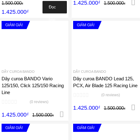
hạng
5.00
5
hạng
5.00
5
1.425.000
₫
1.500.000
1.500.000
₫
₫
sao
sao
Đọc
1.425.000
₫
tiếp
GIẢM GIÁ!
GIẢM GIÁ!
Add to Wishlist
A
Add to Compare
Add 
DÂY CUROA BANDO
DÂY CUROA BANDO
Dây curoa BANDO Vario
Dây curoa BANDO Lead 125,
125/150, Click 125/150 Racing
PCX, Air Blade 125 Racing Line
Line
(0 reviews)
(0 reviews)
1.425.000
₫
1.500.000
₫
1.425.000
₫
Thêm vào giỏ hàng
1.500.000
₫
GIẢM GIÁ!
GIẢM GIÁ!
Add to Wishlist
A