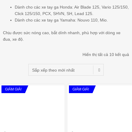
Dành cho các xe tay ga Honda: Air Blade 125, Vario 125/150,
Click 125/150, PCX, SHVN, SH, Lead 125.
Dành cho các xe tay ga Yamaha: Nouvo 110, Mio.
Chịu được sức nóng cao, bắt dính nhanh, phù hợp với dòng xe
đua, xe độ.
Hiển thị tất cả 10 kết quả
GIẢM GIÁ!
GIẢM GIÁ!
Add to Wishlist
A
Add to Compare
Add 