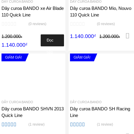
DÂY CUROA BANDO
DÂY CUROA BANDO
Dây curoa BANDO xe Air Blade
Dây curoa BANDO Mio, Nouvo
110 Quick Line
110 Quick Line
(0 reviews)
(0 reviews)
1.140.000
₫
1.200.000
1.200.000
₫
₫
Đọc
1.140.000
₫
tiếp
GIẢM GIÁ!
GIẢM GIÁ!
Add to Wishlist
A
Add to Compare
Add 
DÂY CUROA BANDO
DÂY CUROA BANDO
Dây curoa BANDO SHVN 2013
Dây curoa BANDO SH Racing
Quick Line
Line
(1 review)
(1 review)
Được xếp
Được xếp