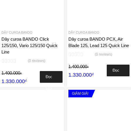
Add to Compare
Add 
DÂY CUROA BANDO
DÂY CUROA BANDO
Dây curoa BANDO Click
Dây curoa BANDO PCX, Air
125/150, Vario 125/150 Quick
Blade 125, Lead 125 Quick Line
Line
(0 reviews)
(0 reviews)
1.400.000
₫
Đọc
1.400.000
1.330.000
₫
₫
Đọc
1.330.000
₫
tiếp
tiếp
GIẢM GIÁ!
Add to Wishlist
A
Add to Compare
Add 