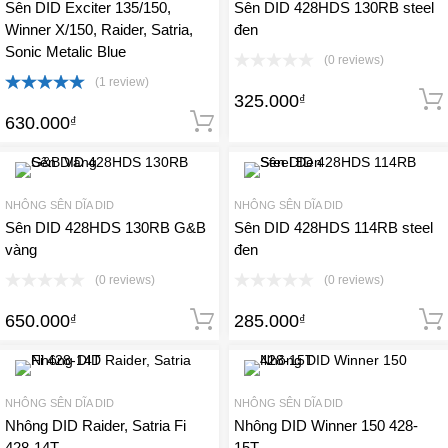
Sên DID Exciter 135/150,
Sên DID 428HDS 130RB steel
Winner X/150, Raider, Satria,
đen
Sonic Metalic Blue
(0 reviews)
(1 review)
325.000
₫
Được xếp
hạng
5.00
630.000
₫
Thêm vào giỏ hàng
5 sao
NHÔNG SÊN DĨA DID
NHÔNG SÊN DĨA DID
Sên DID 428HDS 130RB G&B
Sên DID 428HDS 114RB steel
vàng
đen
(0 reviews)
(0 reviews)
650.000
285.000
₫
Thêm vào giỏ hàng
₫
NHÔNG SÊN DĨA DID
NHÔNG SÊN DĨA DID
Nhông DID Raider, Satria Fi
Nhông DID Winner 150 428-
428-14T
15T