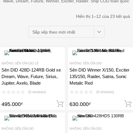
Wave, Dream, Future, Winner, Exciter, Raider. Ship COD toàn quốc
Hiển thị 1–12 của 23 kết quả
NHÔNG SÊN DĨA DID LẺ
NHÔNG SÊN DĨA DID
Sên DID 428D-124RB Gold xe
Sên DID Winner X/150, Exciter
Dream, Wave, Future, Sirius,
135/150, Raider, Satria, Sonic
Jupiter, Axelo, Blade
Metalic Red
(0 reviews)
(0 reviews)
495.000
630.000
₫
Thêm vào giỏ hàng
₫
NHÔNG SÊN DĨA DID
NHÔNG SÊN DĨA DID