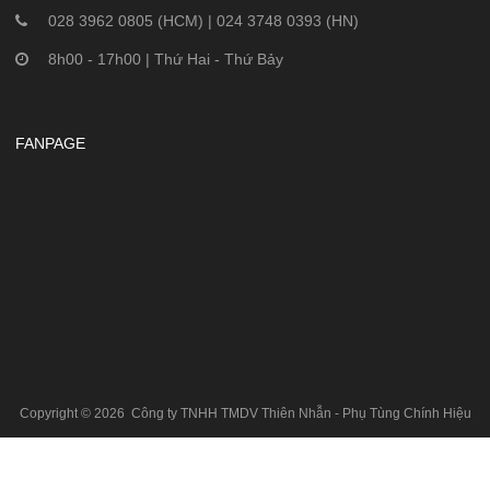
028 3962 0805 (HCM) | 024 3748 0393 (HN)
8h00 - 17h00 | Thứ Hai - Thứ Bảy
FANPAGE
Copyright ©
2026
Công ty TNHH TMDV Thiên Nhẫn -
Phụ Tùng Chính Hiệu