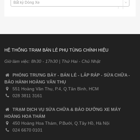
Bất kỳ Dòng Xe
HỆ THỐNG TRẠM BÁN LẺ PHỤ TÙNG CHÍNH HIỆU
Giờ làm việc: 8h30 - 17h30 | Thứ Hai - Chủ Nhật
PHÒNG TRƯNG BÀY - BÁN LẺ - LẮP RÁP - SỬA CHỮA -
BẢO HÀNH HOÀNG VĂN THỤ
551 Hoàng Văn Thụ, P.4, Q.Tân Bình, HCM
028 3811 3161
TRẠM DỊCH VỤ SỬA CHỮA & BẢO DƯỠNG XE MÁY
HOÀNG HOA THÁM
450 Hoàng Hoa Thám, P.Bưởi, Q.Tây Hồ, Hà Nội
024 6670 0101