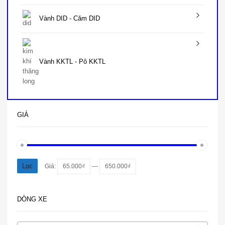
Vành DID - Căm DID
Vành KKTL - Pô KKTL
GIÁ
Lọc
Giá:
65.000₫
—
650.000₫
DÒNG XE