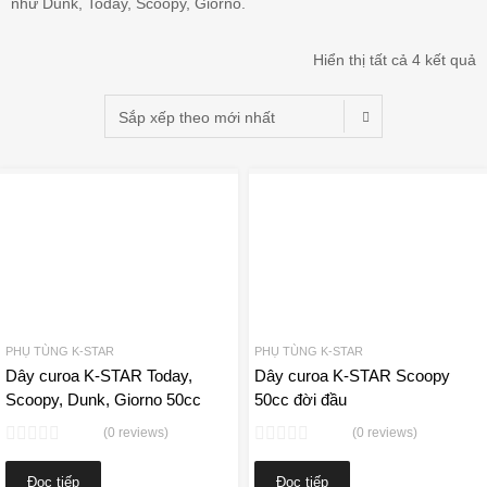
như Dunk, Today, Scoopy, Giorno.
Hiển thị tất cả 4 kết quả
Add to Wishlist
A
Add to Compare
Add 
PHỤ TÙNG K-STAR
PHỤ TÙNG K-STAR
Dây curoa K-STAR Today,
Dây curoa K-STAR Scoopy
Scoopy, Dunk, Giorno 50cc
50cc đời đầu
(0 reviews)
(0 reviews)
Đọc tiếp
Đọc tiếp