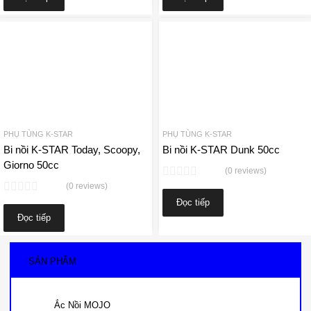
Add to Wishlist
A
Add to Compare
Add 
PHỤ TÙNG K-STAR
PHỤ TÙNG K-STAR
Bi nồi K-STAR Today, Scoopy,
Bi nồi K-STAR Dunk 50cc
Giorno 50cc
(0 reviews)
(0 reviews)
Đọc tiếp
Đọc tiếp
SẢN PHẨM
Ắc Nồi MOJO