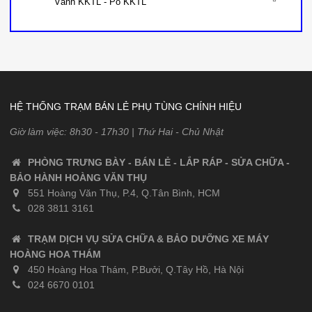
Vành KKTL - Pô KKTL
HỆ THỐNG TRẠM BÁN LẺ PHỤ TÙNG CHÍNH HIỆU
Giờ làm việc: 8h30 - 17h30 | Thứ Hai - Chủ Nhật
PHÒNG TRƯNG BÀY - BÁN LẺ - LẮP RÁP - SỬA CHỮA -
BẢO HÀNH HOÀNG VĂN THỤ
551 Hoàng Văn Thụ, P.4, Q.Tân Bình, HCM
028 3811 3161
TRẠM DỊCH VỤ SỬA CHỮA & BẢO DƯỠNG XE MÁY
HOÀNG HOA THÁM
450 Hoàng Hoa Thám, P.Bưởi, Q.Tây Hồ, Hà Nội
024 6670 0101