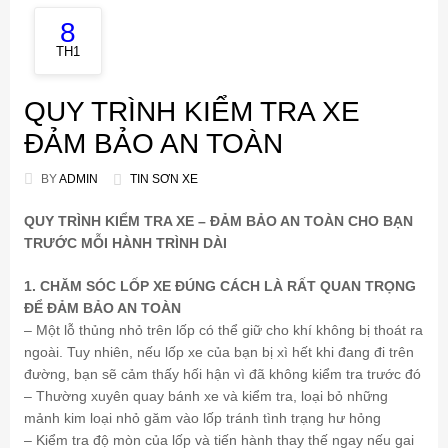
8
TH1
QUY TRÌNH KIỂM TRA XE
ĐẢM BẢO AN TOÀN
BY
ADMIN
TIN SƠN XE
​QUY TRÌNH KIỂM TRA XE – ĐẢM BẢO AN TOÀN CHO BẠN
TRƯỚC MỖI HÀNH TRÌNH DÀI
1. CHĂM SÓC LỐP XE ĐÚNG CÁCH LÀ RẤT QUAN TRỌNG
ĐỂ ĐẢM BẢO AN TOÀN
– Một lỗ thủng nhỏ trên lốp có thể giữ cho khí không bị thoát ra
ngoài. Tuy nhiên, nếu lốp xe của bạn bị xì hết khi đang đi trên
đường, bạn sẽ cảm thấy hối hận vì đã không kiểm tra trước đó
– Thường xuyên quay bánh xe và kiểm tra, loại bỏ những
mảnh kim loại nhỏ găm vào lốp tránh tình trạng hư hỏng
– Kiểm tra độ mòn của lốp và tiến hành thay thế ngay nếu gai