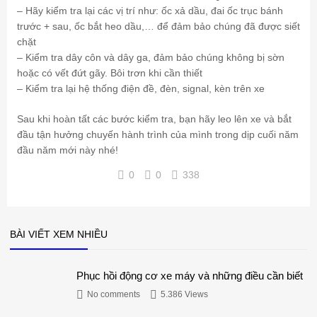
– Hãy kiểm tra lại các vị trí như: ốc xả dầu, đai ốc trục bánh
trước + sau, ốc bắt heo dầu,… để đảm bảo chúng đã được siết
chặt
– Kiểm tra dây côn và dây ga, đảm bảo chúng không bị sờn
hoặc có vết đứt gãy. Bôi trơn khi cần thiết
– Kiểm tra lại hệ thống điện đề, đèn, signal, kèn trên xe
Sau khi hoàn tất các bước kiểm tra, bạn hãy leo lên xe và bắt
đầu tận hưởng chuyến hành trình của mình trong dịp cuối năm
đầu năm mới này nhé!
0
0
338
BÀI VIẾT XEM NHIỀU
Phục hồi động cơ xe máy và những điều cần biết
No comments
5.386 Views