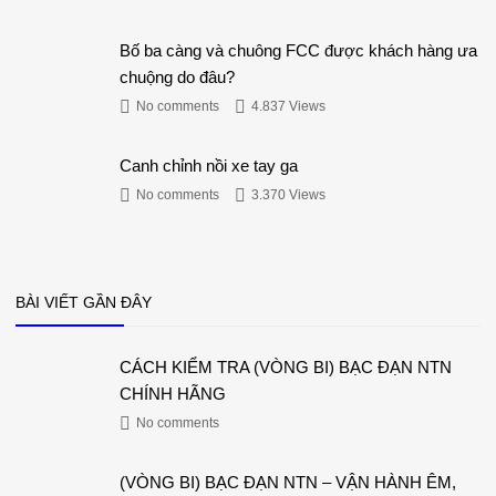
Bố ba càng và chuông FCC được khách hàng ưa
chuộng do đâu?
No comments
4.837 Views
Canh chỉnh nồi xe tay ga
No comments
3.370 Views
BÀI VIẾT GẦN ĐÂY
CÁCH KIỂM TRA (VÒNG BI) BẠC ĐẠN NTN
CHÍNH HÃNG
No comments
(VÒNG BI) BẠC ĐẠN NTN – VẬN HÀNH ÊM,