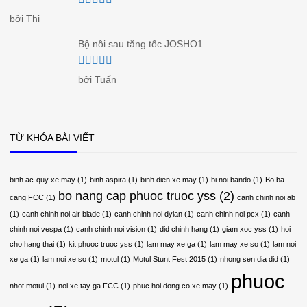
Được xếp
bởi Thi
hạng
5
5 sao
Bộ nồi sau tăng tốc JOSHO1
Được xếp
bởi Tuấn
hạng
5
5 sao
TỪ KHÓA BÀI VIẾT
binh ac-quy xe may
(1)
binh aspira
(1)
binh dien xe may
(1)
bi noi bando
(1)
Bo ba
bo nang cap phuoc truoc yss
(2)
cang FCC
(1)
canh chinh noi ab
(1)
canh chinh noi air blade
(1)
canh chinh noi dylan
(1)
canh chinh noi pcx
(1)
canh
chinh noi vespa
(1)
canh chinh noi vision
(1)
did chinh hang
(1)
giam xoc yss
(1)
hoi
cho hang thai
(1)
kit phuoc truoc yss
(1)
lam may xe ga
(1)
lam may xe so
(1)
lam noi
xe ga
(1)
lam noi xe so
(1)
motul
(1)
Motul Stunt Fest 2015
(1)
nhong sen dia did
(1)
phuoc
nhot motul
(1)
noi xe tay ga FCC
(1)
phuc hoi dong co xe may
(1)