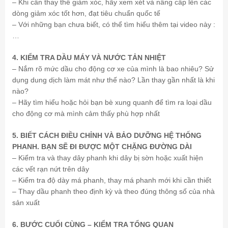
– Khi cần thay thế giảm xóc, hãy xem xét và nâng cấp lên các
dòng giảm xóc tốt hơn, đạt tiêu chuẩn quốc tế
– Với những bạn chưa biết, có thể tìm hiểu thêm tại video này :
…
4. KIỂM TRA DẦU MÁY VÀ NƯỚC TẢN NHIỆT
– Nắm rõ mức dầu cho động cơ xe của mình là bao nhiêu? Sử
dụng dung dịch làm mát như thế nào? Lần thay gần nhất là khi
nào?
– Hãy tìm hiểu hoặc hỏi bạn bè xung quanh để tìm ra loại dầu
cho động cơ mà mình cảm thấy phù hợp nhất
5. BIẾT CÁCH ĐIỀU CHỈNH VÀ BẢO DƯỠNG HỆ THỐNG
PHANH. BẠN SẼ ĐI ĐƯỢC MỘT CHẶNG ĐƯỜNG DÀI
– Kiểm tra và thay dây phanh khi dây bị sờn hoặc xuất hiện
các vết rạn nứt trên dây
– Kiểm tra độ dày má phanh, thay má phanh mới khi cần thiết
– Thay dầu phanh theo định kỳ và theo đúng thông số của nhà
sản xuất
6. BƯỚC CUỐI CÙNG – KIỂM TRA TỔNG QUAN