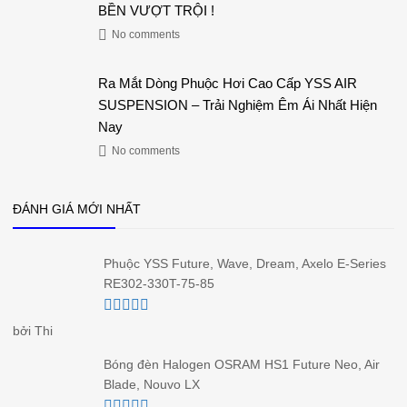
BỀN VƯỢT TRỘI !
No comments
Ra Mắt Dòng Phuộc Hơi Cao Cấp YSS AIR
SUSPENSION – Trải Nghiệm Êm Ái Nhất Hiện
Nay
No comments
ĐÁNH GIÁ MỚI NHẤT
Phuộc YSS Future, Wave, Dream, Axelo E-Series
RE302-330T-75-85
Được xếp
bởi Thi
hạng
5
5 sao
Bóng đèn Halogen OSRAM HS1 Future Neo, Air
Blade, Nouvo LX