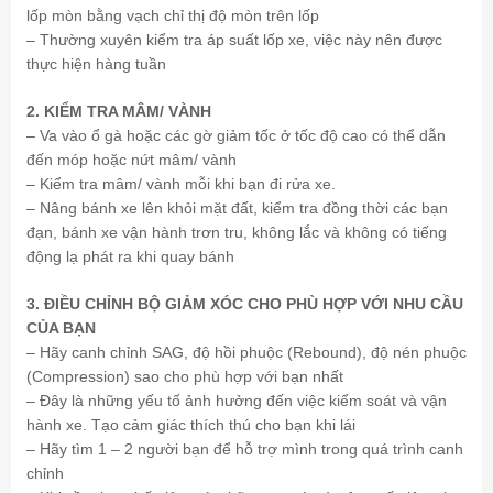
lốp mòn bằng vạch chỉ thị độ mòn trên lốp
– Thường xuyên kiểm tra áp suất lốp xe, việc này nên được
thực hiện hàng tuần
2. KIỂM TRA MÂM/ VÀNH
– Va vào ổ gà hoặc các gờ giảm tốc ở tốc độ cao có thể dẫn
đến móp hoặc nứt mâm/ vành
– Kiểm tra mâm/ vành mỗi khi bạn đi rửa xe.
– Nâng bánh xe lên khỏi mặt đất, kiểm tra đồng thời các bạn
đạn, bánh xe vận hành trơn tru, không lắc và không có tiếng
động lạ phát ra khi quay bánh
3. ĐIỀU CHỈNH BỘ GIẢM XÓC CHO PHÙ HỢP VỚI NHU CẦU
CỦA BẠN
– Hãy canh chỉnh SAG, độ hồi phuộc (Rebound), độ nén phuộc
(Compression) sao cho phù hợp với bạn nhất
– Đây là những yếu tố ảnh hưởng đến việc kiểm soát và vận
hành xe. Tạo cảm giác thích thú cho bạn khi lái
– Hãy tìm 1 – 2 người bạn để hỗ trợ mình trong quá trình canh
chỉnh