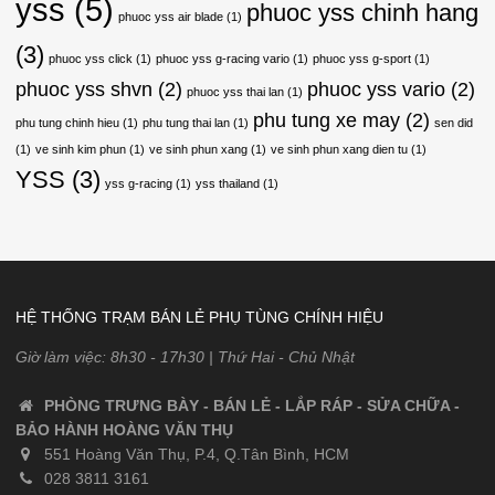
yss
(5)
phuoc yss chinh hang
phuoc yss air blade
(1)
(3)
phuoc yss click
(1)
phuoc yss g-racing vario
(1)
phuoc yss g-sport
(1)
phuoc yss shvn
(2)
phuoc yss vario
(2)
phuoc yss thai lan
(1)
phu tung xe may
(2)
phu tung chinh hieu
(1)
phu tung thai lan
(1)
sen did
(1)
ve sinh kim phun
(1)
ve sinh phun xang
(1)
ve sinh phun xang dien tu
(1)
YSS
(3)
yss g-racing
(1)
yss thailand
(1)
HỆ THỐNG TRẠM BÁN LẺ PHỤ TÙNG CHÍNH HIỆU
Giờ làm việc: 8h30 - 17h30 | Thứ Hai - Chủ Nhật
PHÒNG TRƯNG BÀY - BÁN LẺ - LẮP RÁP - SỬA CHỮA -
BẢO HÀNH HOÀNG VĂN THỤ
551 Hoàng Văn Thụ, P.4, Q.Tân Bình, HCM
028 3811 3161