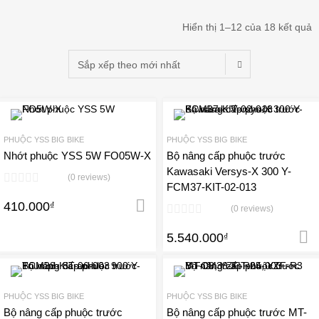
Hiển thị 1–12 của 18 kết quả
Add to Wishlist
A
PHUỘC YSS BIG BIKE
PHUỘC YSS BIG BIKE
Add to Compare
Add 
Nhớt phuộc YSS 5W FO05W-X
Bộ nâng cấp phuộc trước
Kawasaki Versys-X 300 Y-
(0 reviews)
FCM37-KIT-02-013
410.000
₫
Thêm vào giỏ hàng
(0 reviews)
5.540.000
₫
Add to Wishlist
A
PHUỘC YSS BIG BIKE
PHUỘC YSS BIG BIKE
Add to Compare
Add 
Bộ nâng cấp phuộc trước
Bộ nâng cấp phuộc trước MT-