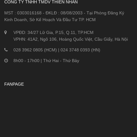
CÔNG TY TNHH TMDV THIÊN NHẪN
MST : 0303016168 - ĐKLĐ : 08/08/2003 - Tại Phòng Đăng Ký
Kinh Doanh, Sở Kế Hoạch Và Đầu Tư TP. HCM
VPĐD: 34/27 Lữ Gia, P.15, Q.11, TP.HCM
VPHN: 41A2, Ngõ 106, Hoàng Quốc Việt, Cầu Giấy, Hà Nội
028 3962 0805 (HCM) | 024 3748 0393 (HN)
8h00 - 17h00 | Thứ Hai - Thứ Bảy
FANPAGE