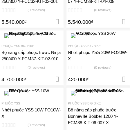
250/300 Y-FCC32-KIT-02-001
07 Y-FCM38-KIT-04-008
(0 reviews)
(0 reviews)
5.540.000
5.540.000
₫
Thêm vào giỏ hàng
₫
Add to Wishlist
A
PHUỘC YSS BIG BIKE
PHUỘC YSS BIG BIKE
Add to Compare
Add 
Bộ nâng cấp phuộc trước Ninja
Nhớt phuộc YSS 20W FO20W-
250/400 Y-FCM37-KIT-02-010
X
(0 reviews)
(0 reviews)
4.700.000
420.000
₫
Thêm vào giỏ hàng
₫
Add to Wishlist
A
PHUỘC YSS
PHUỘC YSS BIG BIKE
Add to Compare
Add 
Nhớt phuộc YSS 10W FO10W-
Bộ nâng cấp phuộc trước
X
Bonneville Bobber 1200 Y-
FCM38-KIT-06-007-X
(0 reviews)