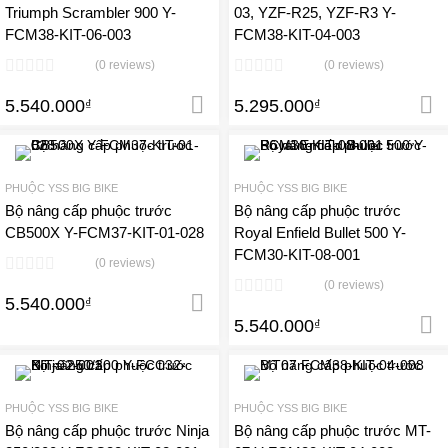
Triumph Scrambler 900 Y-
03, YZF-R25, YZF-R3 Y-
FCM38-KIT-06-003
FCM38-KIT-04-003
(0 reviews)
(0 reviews)
5.540.000
5.295.000
₫
Thêm vào giỏ hàng
₫
Add to Wishlist
A
PHUỘC YSS BIG BIKE
PHUỘC YSS BIG BIKE
Add to Compare
Add 
Bộ nâng cấp phuộc trước
Bộ nâng cấp phuộc trước
CB500X Y-FCM37-KIT-01-028
Royal Enfield Bullet 500 Y-
FCM30-KIT-08-001
(0 reviews)
(0 reviews)
5.540.000
₫
Thêm vào giỏ hàng
5.540.000
₫
Add to Wishlist
A
PHUỘC YSS BIG BIKE
PHUỘC YSS BIG BIKE
Add to Compare
Add 
Bộ nâng cấp phuộc trước Ninja
Bộ nâng cấp phuộc trước MT-