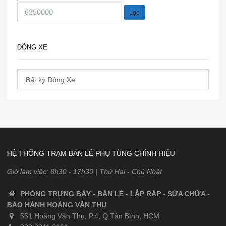
Lọc
DÒNG XE
HỆ THỐNG TRẠM BÁN LẺ PHỤ TÙNG CHÍNH HIỆU
Giờ làm việc: 8h30 - 17h30 | Thứ Hai - Chủ Nhật
PHÒNG TRƯNG BÀY - BÁN LẺ - LẮP RÁP - SỬA CHỮA -
BẢO HÀNH HOÀNG VĂN THỤ
551 Hoàng Văn Thụ, P.4, Q.Tân Bình, HCM