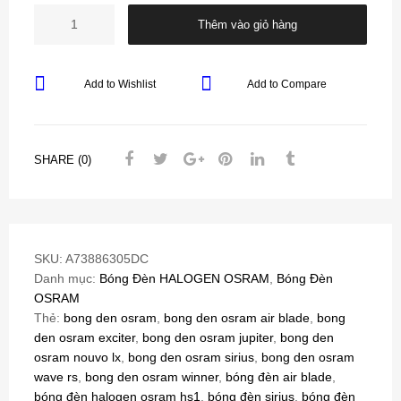
Thêm vào giỏ hàng
Add to Wishlist
Add to Compare
SHARE (0)
SKU:
A73886305DC
Danh mục:
Bóng Đèn HALOGEN OSRAM
,
Bóng Đèn
OSRAM
Thẻ:
bong den osram
,
bong den osram air blade
,
bong
den osram exciter
,
bong den osram jupiter
,
bong den
osram nouvo lx
,
bong den osram sirius
,
bong den osram
wave rs
,
bong den osram winner
,
bóng đèn air blade
,
bóng đèn halogen osram hs1
,
bóng đèn sirius
,
bóng đèn