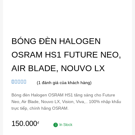
BÓNG ĐÈN HALOGEN
OSRAM HS1 FUTURE NEO,
AIR BLADE, NOUVO LX
(
1
đánh giá của khách hàng)
5.00
1
trên 5
dựa trên
Bóng đèn Halogen OSRAM HS1 tăng sáng cho Future
đánh giá
Neo, Air Blade, Nouvo LX, Vision, Viva,.. 100% nhập khẩu
trực tiếp, chính hãng OSRAM.
150.000
₫
In Stock