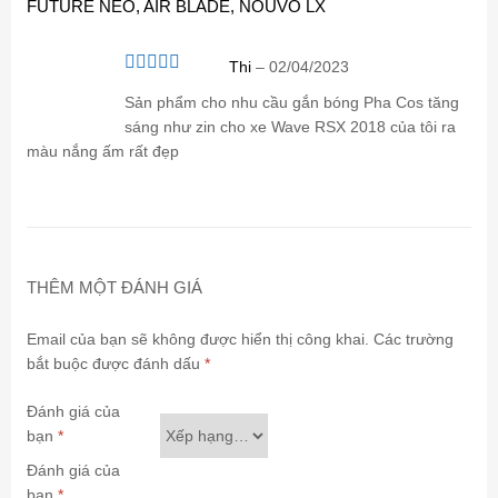
FUTURE NEO, AIR BLADE, NOUVO LX
Thi
–
02/04/2023
Được xếp
hạng
5
5 sao
Sản phẩm cho nhu cầu gắn bóng Pha Cos tăng
sáng như zin cho xe Wave RSX 2018 của tôi ra
màu nắng ấm rất đẹp
THÊM MỘT ĐÁNH GIÁ
Email của bạn sẽ không được hiển thị công khai.
Các trường
bắt buộc được đánh dấu
*
Đánh giá của
bạn
*
Đánh giá của
bạn
*