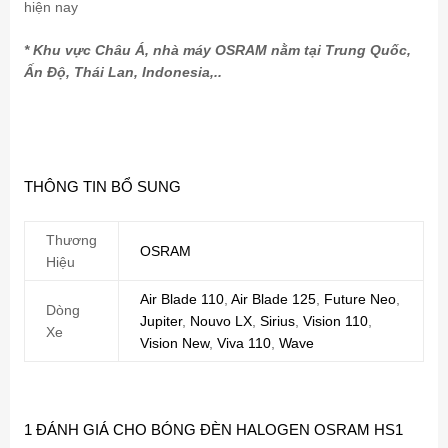
hiện nay
* Khu vực Châu Á, nhà máy OSRAM nằm tại Trung Quốc,
Ấn Độ, Thái Lan, Indonesia,..
THÔNG TIN BỔ SUNG
Thương
OSRAM
Hiệu
Air Blade 110
,
Air Blade 125
,
Future Neo
,
Dòng
Jupiter
,
Nouvo LX
,
Sirius
,
Vision 110
,
Xe
Vision New
,
Viva 110
,
Wave
1 ĐÁNH GIÁ CHO
BÓNG ĐÈN HALOGEN OSRAM HS1