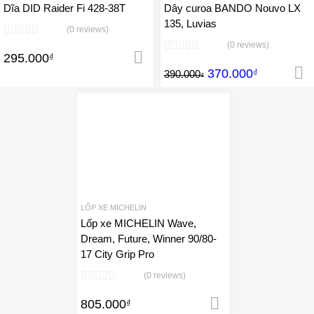
Dĩa DID Raider Fi 428-38T
Dây curoa BANDO Nouvo LX
135, Luvias
(0 reviews)
(0 reviews)
295.000
₫
Thêm vào giỏ hàng
370.000
₫
390.000
₫
Add to Wishlist
Add to Compare
LỐP XE MICHELIN
Lốp xe MICHELIN Wave,
Dream, Future, Winner 90/80-
17 City Grip Pro
(0 reviews)
805.000
₫
Thêm vào giỏ 