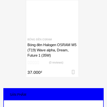
Add to Wishlist
Add to Compare
BÓNG ĐÈN OSRAM
Bóng đèn Halogen OSRAM M5
(T19) Wave alpha, Dream,
Future 1 (35W)
(0 reviews)
37.000
₫
Thêm vào giỏ 
SẢN PHẨM