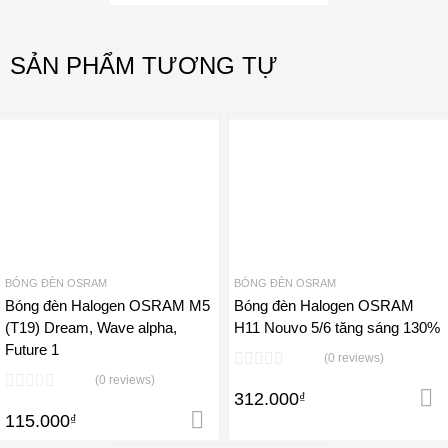
SẢN PHẨM TƯƠNG TỰ
Add to Wishlist
A
Add to Compare
Add 
BÓNG ĐÈN OSRAM
BÓNG ĐÈN OSRAM
Bóng đèn Halogen OSRAM M5
Bóng đèn Halogen OSRAM
(T19) Dream, Wave alpha,
H11 Nouvo 5/6 tăng sáng 130%
Future 1
(0 reviews)
(0 reviews)
312.000
₫
115.000
₫
Thêm vào giỏ hàng