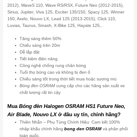
2012), WaveS 110, Wave RS/RSX, Future Neo (2012-2015),
Sirius, Jupiter, Viva 125, Exciter 135/150, Spacy 125, Winner
150, Axelo, Nouvo LX, Lead 125 (2013-2015), Click 110,
Luvias, Taurus, Smash, X-Bike 125, Hayate 125,..
Tăng sáng thêm 50%
Chiếu sáng trên 20m
Dễ lắp đặt
Tiết kiệm điện năng
Công nghệ chống rung chân bóng
Tuổi thọ bóng cao và không bị đen ố
Chiếu sáng tốt trong thời tiết mưa hoặc sương mù
Bóng đèn OSRAM
cung cấp cho các hãng sản xuất xe
chất lượng rất tin cậy
Mua
Bóng đèn Halogen OSRAM HS1 Future Neo,
Air Blade, Nouvo LX
ở đâu uy tín, chính hãng?
Thiên Nhẫn – Phụ Tùng Chính Hiệu: Cam kết 100%
nhập khẩu chính hãng
bong den OSRAM
và phân phối
toàn quốc.