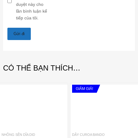
duyệt này cho
lần bình luận kế
tiếp của tôi.
CÓ THỂ BẠN THÍCH…
GIẢM GIÁ!
Add to Wishlist
A
Add to Compare
Add 
NHÔNG SÊN DĨA DID
DÂY CUROA BANDO