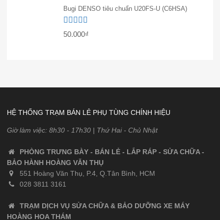
Bugi DENSO tiêu chuẩn U20FS-U (C6HSA)
Được xếp
50.000
₫
hạng
5.00
5
sao
HỆ THỐNG TRẠM BÁN LẺ PHỤ TÙNG CHÍNH HIỆU
Giờ làm việc: 8h30 - 17h30 | Thứ Hai - Chủ Nhật
PHÒNG TRƯNG BÀY - BÁN LẺ - LẮP RÁP - SỬA CHỮA -
BẢO HÀNH HOÀNG VĂN THỤ
551 Hoàng Văn Thụ, P.4, Q.Tân Bình, HCM
028 3811 3161
TRẠM DỊCH VỤ SỬA CHỮA & BẢO DƯỠNG XE MÁY
HOÀNG HOA THÁM