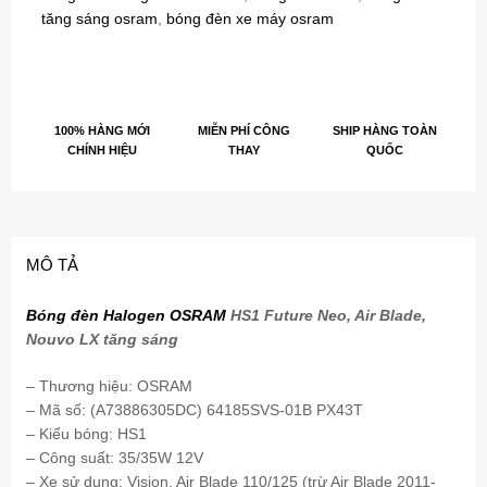
tăng sáng osram
,
bóng đèn xe máy osram
100% HÀNG MỚI
MIỄN PHÍ CÔNG
SHIP HÀNG TOÀN
CHÍNH HIỆU
THAY
QUỐC
MÔ TẢ
Bóng đèn Halogen OSRAM
HS1 Future Neo, Air Blade,
Nouvo LX tăng sáng
– Thương hiệu: OSRAM
– Mã số: (A73886305DC) 64185SVS-01B PX43T
– Kiểu bóng: HS1
– Công suất: 35/35W 12V
– Xe sử dụng: Vision, Air Blade 110/125 (trừ Air Blade 2011-