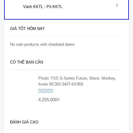
Vành KKTL - Pô KKTL
GIÁ TỐT HÔM NAY
No sale products with sheduled dates
CÓ THỂ BẠN CẦN
Phuộc YSS G-Series Future, Wave, Monkey,
Axelo RC302-340T-63-859
Được xếp
4.255.000
₫
hạng
5.00
5
sao
ĐÁNH GIÁ CAO