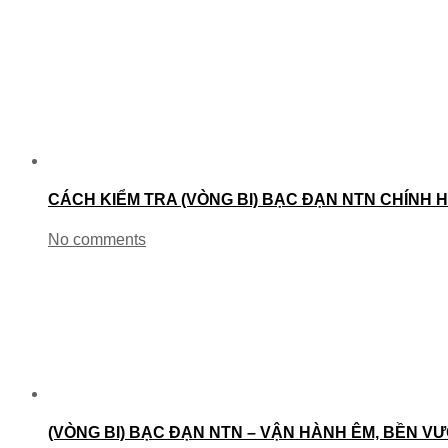
CÁCH KIỂM TRA (VÒNG BI) BẠC ĐẠN NTN CHÍNH 
No comments
(VÒNG BI) BẠC ĐẠN NTN – VẬN HÀNH ÊM, BỀN VƯ