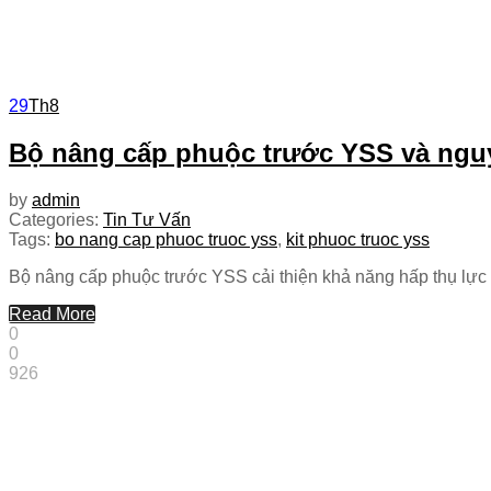
29
Th8
Bộ nâng cấp phuộc trước YSS và ngu
by
admin
Categories:
Tin Tư Vấn
Tags:
bo nang cap phuoc truoc yss
,
kit phuoc truoc yss
Bộ nâng cấp phuộc trước YSS cải thiện khả năng hấp thụ lực 
Read More
0
0
926