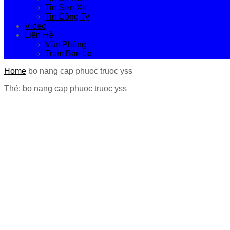
Tin Sơn Xe
Tin Công Ty
Video
Liên Hệ
Văn Phòng
Trạm Bán Lẻ
Home
bo nang cap phuoc truoc yss
Th
ẻ:
bo
nang cap phuoc truoc yss