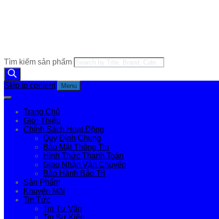
Tìm kiếm sản phẩm
Skip to content
Menu
Trang Chủ
Giới Thiệu
Chính Sách Hoạt Động
Quy Định Chung
Bảo Mật Thông Tin
Hình Thức Thanh Toán
Giao Nhận Vận Chuyển
Bảo Hành Bảo Trì
Sản Phẩm
Khuyến Mãi
Tin Tức
Tin Tư Vấn
Tin Sự Kiện