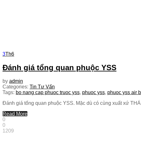
3
Th6
Đánh giá tổng quan phuộc YSS
by
admin
Categories:
Tin Tư Vấn
Tags:
bo nang cap phuoc truoc yss
,
phuoc yss
,
phuoc yss air 
Đánh giá tổng quan phuộc YSS. Mặc dù có cùng xuất xứ THÁI
Read More
0
0
1209