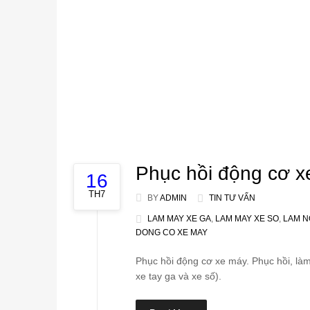
Phục hồi động cơ x
16
TH7
BY
ADMIN
TIN TƯ VẤN
LAM MAY XE GA
,
LAM MAY XE SO
,
LAM N
DONG CO XE MAY
Phục hồi động cơ xe máy. Phục hồi, là
xe tay ga và xe số).