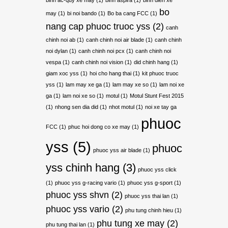
bo
may
(1)
bi noi bando
(1)
Bo ba cang FCC
(1)
nang cap phuoc truoc yss
(2)
canh
chinh noi ab
(1)
canh chinh noi air blade
(1)
canh chinh
noi dylan
(1)
canh chinh noi pcx
(1)
canh chinh noi
vespa
(1)
canh chinh noi vision
(1)
did chinh hang
(1)
giam xoc yss
(1)
hoi cho hang thai
(1)
kit phuoc truoc
yss
(1)
lam may xe ga
(1)
lam may xe so
(1)
lam noi xe
ga
(1)
lam noi xe so
(1)
motul
(1)
Motul Stunt Fest 2015
(1)
nhong sen dia did
(1)
nhot motul
(1)
noi xe tay ga
phuoc
FCC
(1)
phuc hoi dong co xe may
(1)
yss
(5)
phuoc
phuoc yss air blade
(1)
yss chinh hang
(3)
phuoc yss click
(1)
phuoc yss g-racing vario
(1)
phuoc yss g-sport
(1)
phuoc yss shvn
(2)
phuoc yss thai lan
(1)
phuoc yss vario
(2)
phu tung chinh hieu
(1)
phu tung xe may
(2)
phu tung thai lan
(1)