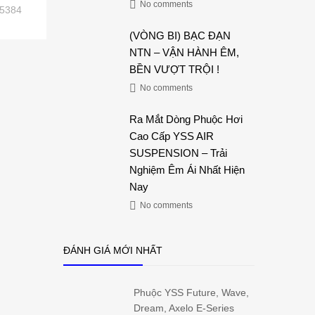
No comments
5384
(VÒNG BI) BẠC ĐẠN
NTN – VẬN HÀNH ÊM,
BỀN VƯỢT TRỘI !
No comments
Ra Mắt Dòng Phuộc Hơi
Cao Cấp YSS AIR
SUSPENSION – Trải
Nghiệm Êm Ái Nhất Hiện
Nay
No comments
ĐÁNH GIÁ MỚI NHẤT
Phuộc YSS Future, Wave,
Dream, Axelo E-Series