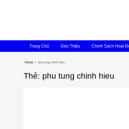
Trang Chủ
Giới Thiệu
Chính Sách Hoạt Đ
Home
phu tung chinh hieu
Th
ẻ:
phu
tung chinh hieu