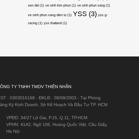
sen did
(1)
ve sinh kim phun
(1)
ve sinh phun xang
(1)
YSS
(3)
ve sinh phun xang dien tu
(1)
yss g-
racing
(1)
yss thailand
(1)
ÔNG TY TNHH TMDV THIÊN NHẪN
ST : 0303016168 - ĐKLĐ : 08/08/2003 - Tại Phòng
ăng Ký Kinh Doanh, Sở Kế Hoạch Và Đầu Tư TP. HCM
VPĐD: 34/27 Lữ Gia, P.15, Q.11, TP.HCM
VPHN: 41A2, Ngõ 106, Hoàng Quốc Việt, Cầu Giấy,
Hà Nội