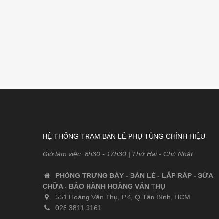
HỆ THỐNG TRẠM BÁN LẺ PHỤ TÙNG CHÍNH HIỆU
Giờ làm việc: 8h30 - 17h30 | Thứ Hai - Chủ Nhật
PHÒNG TRƯNG BÀY - BÁN LẺ - LẮP RÁP - SỬA
CHỮA - BẢO HÀNH HOÀNG VĂN THỤ
551 Hoàng Văn Thụ, P.4, Q.Tân Bình, HCM
028 3811 3161