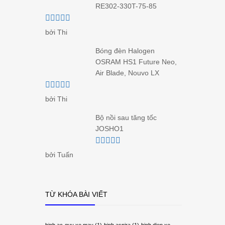
RE302-330T-75-85
Được xếp
bởi Thi
hạng
5
5 sao
Bóng đèn Halogen
OSRAM HS1 Future Neo,
Air Blade, Nouvo LX
Được xếp
bởi Thi
hạng
5
5 sao
Bộ nồi sau tăng tốc
JOSHO1
Được xếp
bởi Tuấn
hạng
5
5 sao
TỪ KHÓA BÀI VIẾT
binh ac-quy xe may
(1)
binh aspira
(1)
binh dien xe