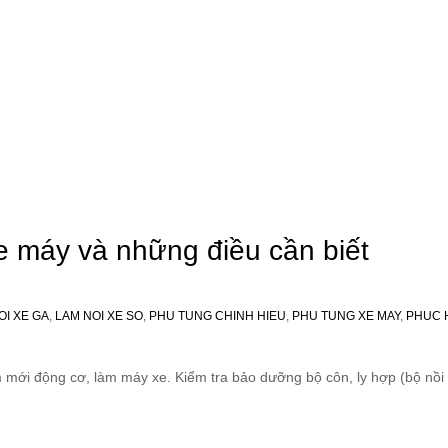
e máy và những điều cần biết
OI XE GA
,
LAM NOI XE SO
,
PHU TUNG CHINH HIEU
,
PHU TUNG XE MAY
,
PHUC 
m mới động cơ, làm máy xe. Kiểm tra bảo dưỡng bộ côn, ly hợp (bộ nồi