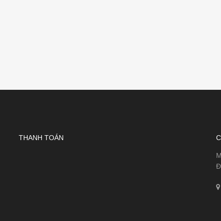
THANH TOÁN
C
M
Đ