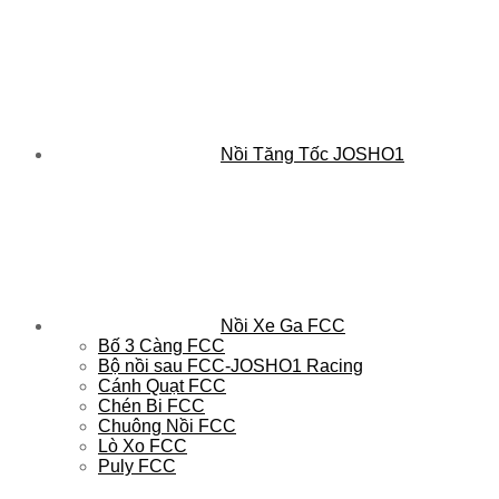
Nồi Tăng Tốc JOSHO1
Nồi Xe Ga FCC
Bố 3 Càng FCC
Bộ nồi sau FCC-JOSHO1 Racing
Cánh Quạt FCC
Chén Bi FCC
Chuông Nồi FCC
Lò Xo FCC
Puly FCC