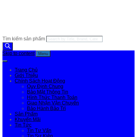
Tìm kiếm sản phẩm
Skip to content
Menu
Trang Chủ
Giới Thiệu
Chính Sách Hoạt Động
Quy Định Chung
Bảo Mật Thông Tin
Hình Thức Thanh Toán
Giao Nhận Vận Chuyển
Bảo Hành Bảo Trì
Sản Phẩm
Khuyến Mãi
Tin Tức
Tin Tư Vấn
Tin Sự Kiện