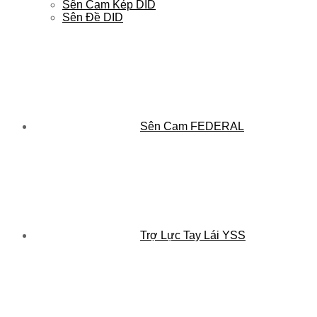
Sên Cam Kép DID
Sên Đề DID
Sên Cam FEDERAL
Trợ Lực Tay Lái YSS