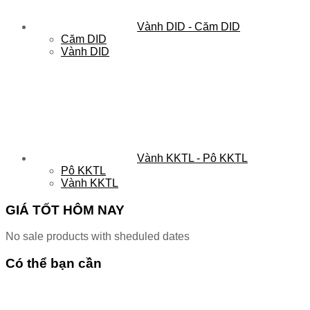
Vành DID - Căm DID
Căm DID
Vành DID
Vành KKTL - Pô KKTL
Pô KKTL
Vành KKTL
GIÁ TỐT HÔM NAY
No sale products with sheduled dates
Có thể bạn cần