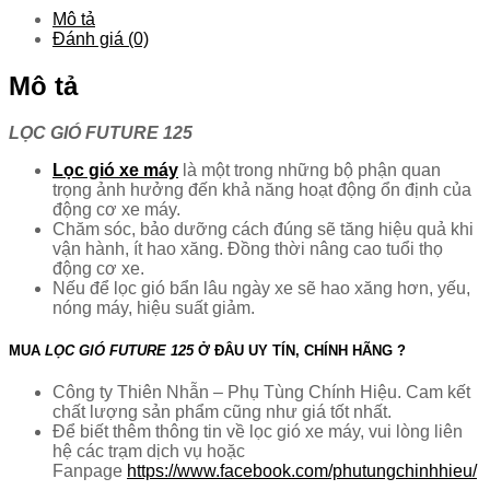
Mô tả
Đánh giá (0)
Mô tả
LỌC GIÓ FUTURE 125
Lọc gió xe máy
là một trong những bộ phận quan
trọng ảnh hưởng đến khả năng hoạt động ổn định của
động cơ xe máy.
Chăm sóc, bảo dưỡng cách đúng sẽ tăng hiệu quả khi
vận hành, ít hao xăng. Đồng thời nâng cao tuổi thọ
động cơ xe.
Nếu để lọc gió bẩn lâu ngày xe sẽ hao xăng hơn, yếu,
nóng máy, hiệu suất giảm.
MUA
LỌC GIÓ FUTURE 125
Ở ĐÂU UY TÍN, CHÍNH HÃNG ?
Công ty Thiên Nhẫn – Phụ Tùng Chính Hiệu. Cam kết
chất lượng sản phẩm cũng như giá tốt nhất.
Để biết thêm thông tin về lọc gió xe máy, vui lòng liên
hệ các trạm dịch vụ hoặc
Fanpage
https://www.facebook.com/phutungchinhhieu/