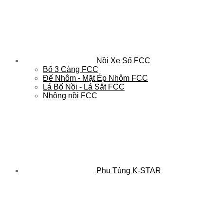
Nồi Xe Số FCC
Bố 3 Càng FCC
Đế Nhôm - Mặt Ép Nhôm FCC
Lá Bố Nồi - Lá Sắt FCC
Nhông nồi FCC
Phụ Tùng K-STAR