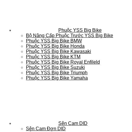
Phuộc YSS Big Bike
Bộ Nâng Cấp Phuộc Trước YSS Big Bike
Phuộc YSS Big Bike BMW
Phuộc YSS Big Bike Honda
Phuộc YSS Big Bike Kawasaki
Phuộc YSS Big Bike KTM
Phuộc YSS Big Bike Royal Enfileld
Phuộc YSS Big Bike Suzuki
Phuộc YSS Big Bike Triumph
Phuộc YSS Big Bike Yamaha
Sên Cam DID
Sên Cam Đơn DID