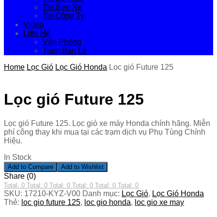
Tin Sơn Xe
Tin Công Ty
Video
Liên Hệ
Văn Phòng
Trạm Bán Lẻ
Home
Lọc Gió
Lọc Gió Honda
Lọc gió Future 125
Lọc gió Future 125
Lọc gió Future 125. Lọc gió xe máy Honda chính hãng. Miễn
phí công thay khi mua tại các trạm dịch vụ Phụ Tùng Chính
Hiệu.
In Stock
Add to Compare
Add to Wishlist
Share (0)
Total: 0
Total: 0
Total: 0
Total: 0
Total: 0
Total: 0
SKU:
17210-KYZ-V00
Danh mục:
Lọc Gió
,
Lọc Gió Honda
Thẻ:
loc gio future 125
,
loc gio honda
,
loc gio xe may