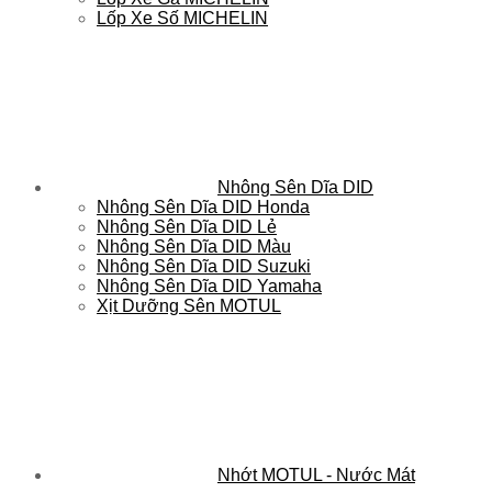
Lốp Xe Số MICHELIN
Nhông Sên Dĩa DID
Nhông Sên Dĩa DID Honda
Nhông Sên Dĩa DID Lẻ
Nhông Sên Dĩa DID Màu
Nhông Sên Dĩa DID Suzuki
Nhông Sên Dĩa DID Yamaha
Xịt Dưỡng Sên MOTUL
Nhớt MOTUL - Nước Mát