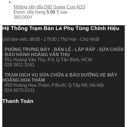
Nhông sên dĩa DID Super Cup AD3
Được xếp hạng
5.00
5 sao
360.000
₫
Hệ Thống Trạm Bán Lẻ Phụ Tùng Chính Hiệu
Giờ làm việc: 8h30 - 17h30 | Thứ Hai - Chủ Nhật
PHÒNG TRƯNG BÀY - BÁN LẺ - LẮP RÁP - SỬA CHỮA
- BẢO HÀNH HOÀNG VĂN THỤ
551 Hoàng Văn Thụ, P.4, Q.Tân Bình, HCM
028 3811 3161
TRẠM DỊCH VỤ SỬA CHỮA & BẢO DƯỠNG XE MÁY
HOÀNG HOA THÁM
450 Hoàng Hoa Thám, P.Bưởi, Q.Tây Hồ, Hà Nội
024 6670 0101
Thanh Toán